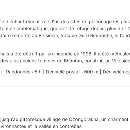
 d'échauffement vers l'un des sites de pèlerinage les plus
temple emblématique, qui sert de refuge depuis plus de 1 2
istoire remonte au 8e siècle, lorsque Guru Rimpoche, le fon
 mais a été détruit par un incendie en 1998. Il a été méticu
 des plus anciens temples du Bhoutan, construit au VIIe sièc
km | Randonnée : 5 h | Dénivelé positif : 600 m | Dénivelé né
jusqu'au pittoresque village de Dzongdrakha, un charmant v
nvironnantes et la vallée en contrebas.